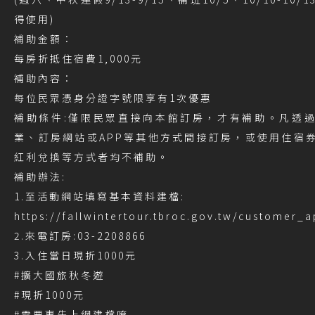
得使用)
補助金額：
每房折抵住宿費1,000元
補助內容：
每位民眾憑身分證字號限享有1次優惠
補助條件:僅限民眾直接向本館訂房，才有補助。凡透
業、訂房網站或APP等其他方式間接訂房，或使用住宿
紅利兌換等方式者均不補助。
補助辦法:
1.至活動網站填寫基本資料建檔:
https://fallwintertour.tbroc.gov.tw/customer_
2.來電訂房:03-2208866
3.入住當日現折1000元
#擴大國旅秋冬遊
#現折1000元
#需要事先上網建檔唷